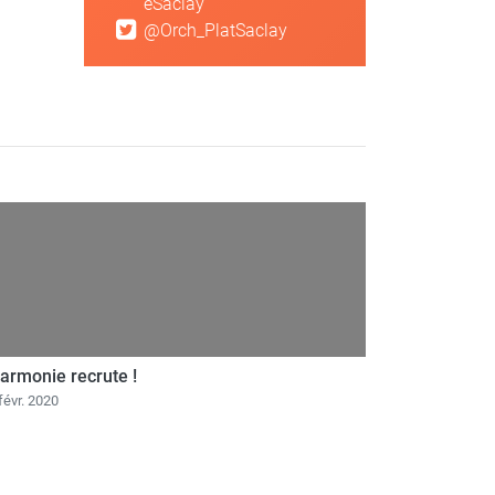
eSaclay
@Orch_PlatSaclay
harmonie recrute !
févr. 2020