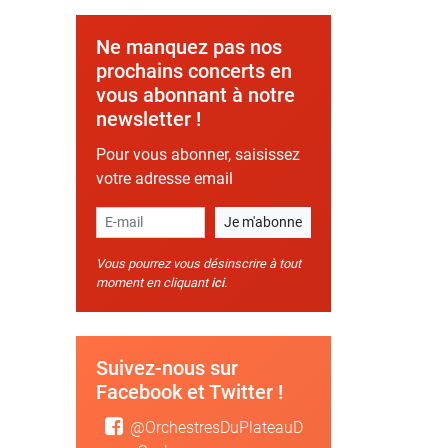
Ne manquez pas nos
prochains concerts en
vous abonnant à notre
newsletter !
Pour vous abonner, saisissez
votre adresse email
Email
Je m'abonne
Vous pourrez vous désinscrire à tout
moment en cliquant
ici
.
Suivez-nous sur
Facebook et Twitter !
@OrchestresDuPlateauD